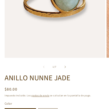
Abrir
Ab
elemento
e
multimedia
m
de
1
/
7
1
2
en
e
ANILLO NUNNE JADE
una
u
ventana
v
modal
m
Precio
$80.00
habitual
Impuesto incluido. Los
gastos de envío
se calculan en la pantalla de pago.
Color