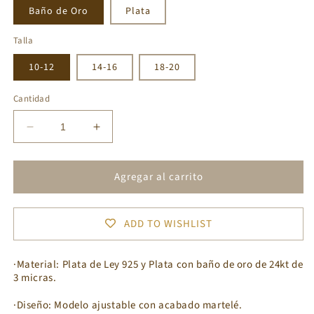
Baño de Oro
Plata
Talla
10-12
14-16
18-20
Cantidad
Reducir
Aumentar
cantidad
cantidad
para
para
Agregar al carrito
ANILLO
ANILLO
NUNNE
NUNNE
JADE
JADE
ADD TO WISHLIST
·Material:
Plata de Ley 925 y Plata con baño de oro de 24kt de
3 micras.
·Diseño:
Modelo ajustable con acabado martelé.