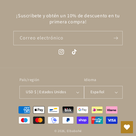
¡Suscribete y obtén un 10% de descuento en tu
primera compra!
Correo electrónico
Instagram
TikTok
País/región
Idioma
USD $ | Estados Unidos
Español
Formas
de
pago
© 2026,
Elbabohé