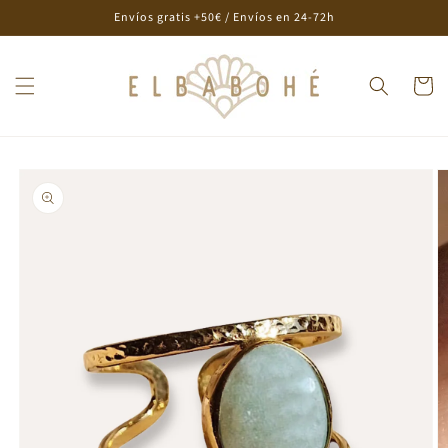
Ir
Envíos gratis +50€ / Envíos en 24-72h
directamente
al contenido
Carrito
Ir
directamente
a la
información
del producto